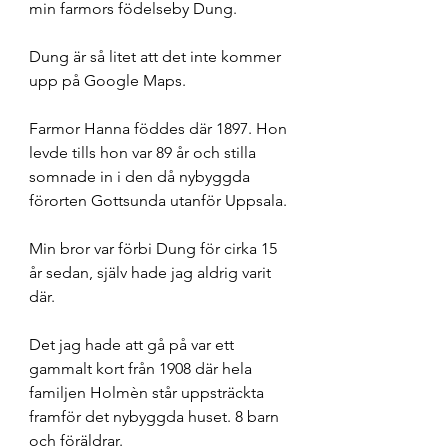
min farmors födelseby Dung. 
Dung är så litet att det inte kommer 
upp på Google Maps.
Farmor Hanna föddes där 1897. Hon 
levde tills hon var 89 år och stilla 
somnade in i den då nybyggda 
förorten Gottsunda utanför Uppsala. 
Min bror var förbi Dung för cirka 15 
år sedan, själv hade jag aldrig varit 
där. 
Det jag hade att gå på var ett 
gammalt kort från 1908 där hela 
familjen Holmèn står uppsträckta 
framför det nybyggda huset. 8 barn 
och föräldrar. 