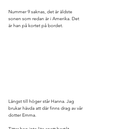
Nummer 9 saknas, det är äldste 
sonen som redan är i Amerika. Det 
är han på kortet på bordet. 
Längst till höger står Hanna. Jag 
brukar hävda att där finns drag av vår 
dotter Emma. 
Tittar hon inte lite snett bortåt 