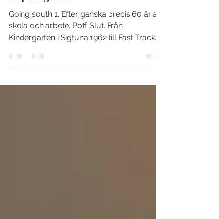
7 maj 2022
2 min läsning
Ut på vägarna
Going south 1. Efter ganska precis 60 år av
skola och arbete. Poff. Slut. Från
Kindergarten i Sigtuna 1962 till Fast Track
Travel i...