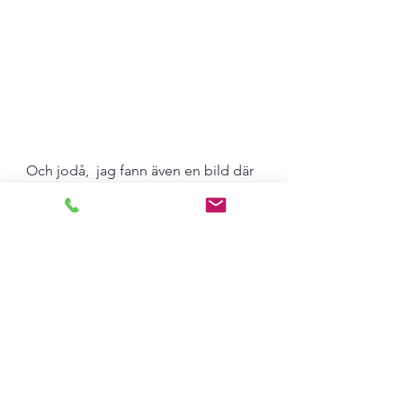
Och jodå,  jag fann även en bild där 
hon sitter på trappan till sitt älskade 
Mårbacka.