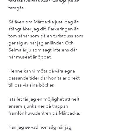
fantastiska resa över Sverige på en 
tamgås. 
Så även om Mårbacka just idag är 
stängt åker jag dit. Parkeringen är 
tom sånär som på en turistbuss som 
ger sig av när jag anländer. Och 
Selma är ju som sagt inte ens där 
när musèet är öppet. 
Henne kan vi möta på våra egna 
passande tider där hon talar direkt 
till oss via sina böcker. 
Istället får jag en möjlighet att helt 
ensam sjunka ner på trappan 
framför huvudentrèn på Mårbacka. 
Kan jag se vad hon såg när jag 