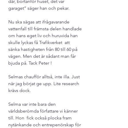
där, bortanför huset, det var 
garaget” säger han och pekar. 
Nu ska sägas att ifrågavarande 
vattenfall till främsta delen handlade 
om hans eget liv och huruvida han 
skulle lyckas få Trafikverket  att 
sänka hastigheten från 80 till 60 på 
vägen. Men det är sådant man får 
bjuda på. Tack Peter !
Selmas chaufför alltså, inte illa. Just 
när jag börjat ge upp. Lite research 
krävs dock. 
Selma var inte bara den 
världsberömda författare vi känner 
till. Hon  fick också plocka fram 
nytänkande och entrepenörskap för 