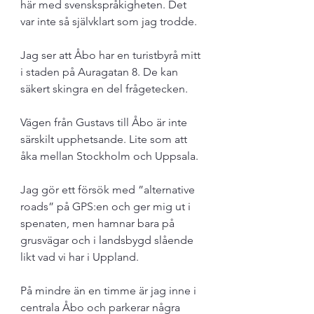
här med svenskspråkigheten. Det 
var inte så självklart som jag trodde.
Jag ser att Åbo har en turistbyrå mitt 
i staden på Auragatan 8. De kan 
säkert skingra en del frågetecken. 
Vägen från Gustavs till Åbo är inte 
särskilt upphetsande. Lite som att 
åka mellan Stockholm och Uppsala. 
Jag gör ett försök med ”alternative 
roads” på GPS:en och ger mig ut i 
spenaten, men hamnar bara på 
grusvägar och i landsbygd slående 
likt vad vi har i Uppland.
På mindre än en timme är jag inne i 
centrala Åbo och parkerar några 