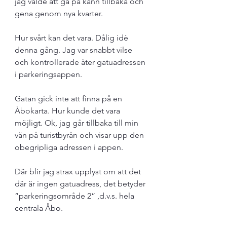
jag valde att gå på känn tillbaka och 
gena genom nya kvarter.
Hur svårt kan det vara. Dålig idè 
denna gång. Jag var snabbt vilse 
och kontrollerade åter gatuadressen 
i parkeringsappen. 
Gatan gick inte att finna på en 
Åbokarta. Hur kunde det vara 
möjligt. Ok, jag går tillbaka till min 
vän på turistbyrån och visar upp den 
obegripliga adressen i appen. 
Där blir jag strax upplyst om att det 
där är ingen gatuadress, det betyder 
”parkeringsområde 2” ,d.v.s. hela 
centrala Åbo. 