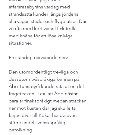
affärsresebyråns vardag med 
strandsatta kunder längs jordens 
alla vägar, städer och flygplatser. Där 
vi ofta med kort varsel fick trolla 
med knäna för att lösa kniviga 
situationer.
En ständigt närvarande nerv. 
Den utomordentligt trevliga och 
dessutom tvåspråkiga kvinnan på 
Åbo Turistbyrå kunde räta ut en del 
frågetecken. T.ex. att Åbo nästan 
bara är finskspråkigt medan sträckan 
ner mot kusten där jag skulle ta 
färjan över till Kökar har avsevärt 
större andel svenskspråkig 
befolkning.