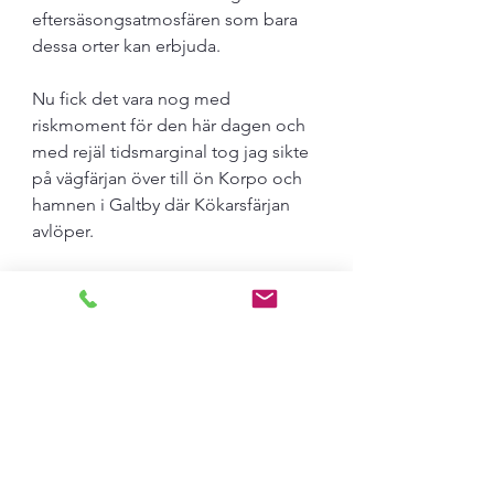
eftersäsongsatmosfären som bara 
dessa orter kan erbjuda.
Nu fick det vara nog med 
riskmoment för den här dagen och 
med rejäl tidsmarginal tog jag sikte 
på vägfärjan över till ön Korpo och 
hamnen i Galtby där Kökarsfärjan 
avlöper. 
Kvällen före hade jag bokat rum på 
Kökars enda riktiga hotell, Brudhäll i 
Karlby. 