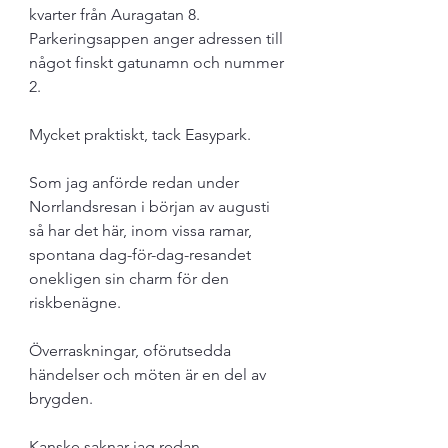
kvarter från Auragatan 8. 
Parkeringsappen anger adressen till 
något finskt gatunamn och nummer 
2.
Mycket praktiskt, tack Easypark.
Som jag anförde redan under 
Norrlandsresan i början av augusti 
så har det här, inom vissa ramar, 
spontana dag-för-dag-resandet 
onekligen sin charm för den 
riskbenägne. 
Överraskningar, oförutsedda 
händelser och möten är en del av 
brygden.
Kanske saknar jag redan 