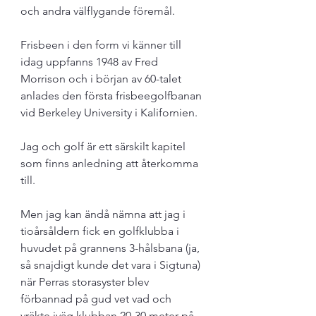
och andra välflygande föremål.
Frisbeen i den form vi känner till 
idag uppfanns 1948 av Fred 
Morrison och i början av 60-talet 
anlades den första frisbeegolfbanan 
vid Berkeley University i Kalifornien.
Jag och golf är ett särskilt kapitel 
som finns anledning att återkomma 
till.
Men jag kan ändå nämna att jag i 
tioårsåldern fick en golfklubba i 
huvudet på grannens 3-hålsbana (ja, 
så snajdigt kunde det vara i Sigtuna) 
när Perras storasyster blev 
förbannad på gud vet vad och 
vräkte iväg klubban 20-30 meter på 