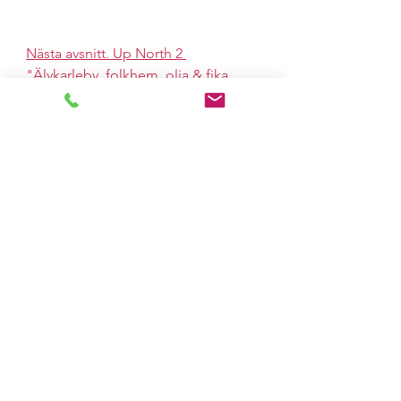
Nästa avsnitt. Up North 2 
"Älvkarleby, folkhem, olja & fika.
Aug 2022
Up north 2022, 13 avsnitt.
Allt 2022
Visa alla
Senaste inlägg