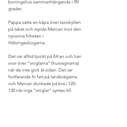
boningshus sammanhängande i 90 
grader. 
Pappa satte en kåpa över taxiskylten 
på taket och styrde Mercan mot den 
nyvunna friheten i 
Hälsingeskogarna.  
Det var alltid tjockt på E4:an och han 
svor över ”sniglarna” (husvagnarna) 
när de inte gick åt sidan. Det var 
fortfarande fri fart på landsvägarna 
och Mercan dunkade på bra i 120-
130 när inga ”sniglar” syntes till. 