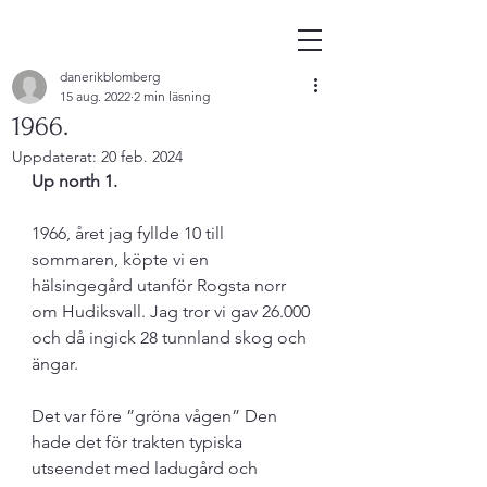
danerikblomberg
15 aug. 2022
2 min läsning
1966.
Uppdaterat:
20 feb. 2024
Up north 1.
1966, året jag fyllde 10 till 
sommaren, köpte vi en 
hälsingegård utanför Rogsta norr 
om Hudiksvall. Jag tror vi gav 26.000 
och då ingick 28 tunnland skog och 
ängar.
Det var före ”gröna vågen” Den 
hade det för trakten typiska 
utseendet med ladugård och 