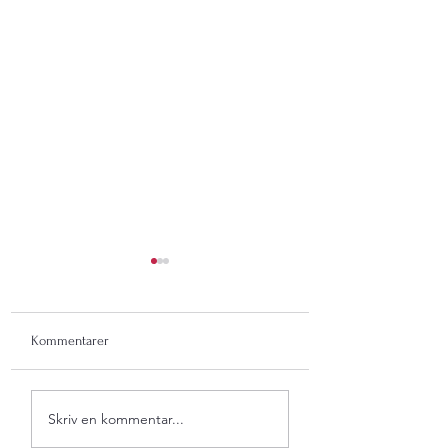
Kommentarer
No limits.
Sista kakan.
Skriv en kommentar...