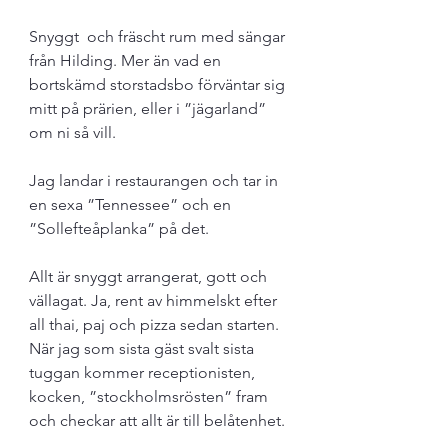
Snyggt  och fräscht rum med sängar 
från Hilding. Mer än vad en 
bortskämd storstadsbo förväntar sig 
mitt på prärien, eller i ”jägarland” 
om ni så vill. 
Jag landar i restaurangen och tar in 
en sexa ”Tennessee” och en 
”Sollefteåplanka” på det. 
Allt är snyggt arrangerat, gott och 
vällagat. Ja, rent av himmelskt efter 
all thai, paj och pizza sedan starten. 
När jag som sista gäst svalt sista 
tuggan kommer receptionisten, 
kocken, ”stockholmsrösten” fram 
och checkar att allt är till belåtenhet.