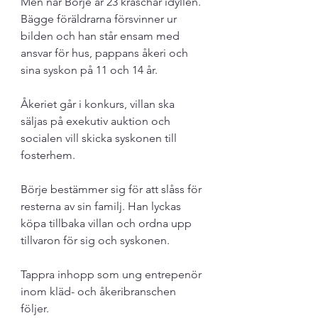
Men när Börje är 23 kraschar idyllen. 
Bägge föräldrarna försvinner ur 
bilden och han står ensam med 
ansvar för hus, pappans åkeri och 
sina syskon på 11 och 14 år. 
Åkeriet går i konkurs, villan ska 
säljas på exekutiv auktion och 
socialen vill skicka syskonen till 
fosterhem.
Börje bestämmer sig för att slåss för 
resterna av sin familj. Han lyckas 
köpa tillbaka villan och ordna upp 
tillvaron för sig och syskonen. 
Tappra inhopp som ung entrepenör 
inom kläd- och åkeribranschen 
följer. 