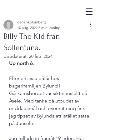
danerikblomberg
10 aug. 2022
3 min läsning
Billy The Kid från
Sollentuna.
Uppdaterat:
20 feb. 2024
Up north 6.
Efter en sista påtår hos 
bagerifamiljen Bylund i 
Gåskärnsberget var siktet inställt på 
Åsele. Med tanke på utbudet av 
middagsmål och övernattning fick 
jag tipset av Bylunds att istället satsa 
på Junsele. 
Jag rullade in framåt 19-tiden. Här 